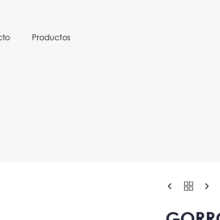
cto
Productos
GORR