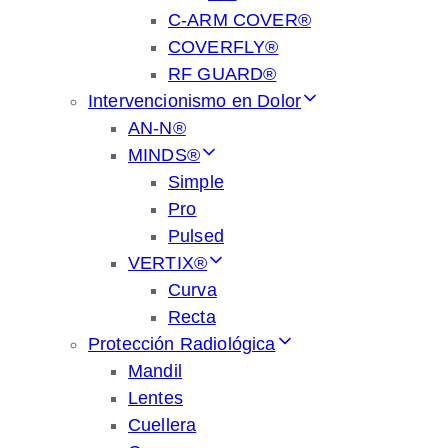
C-ARM COVER®
COVERFLY®
RF GUARD®
Intervencionismo en Dolor
AN-N®
MINDS®
Simple
Pro
Pulsed
VERTIX®
Curva
Recta
Protección Radiológica
Mandil
Lentes
Cuellera