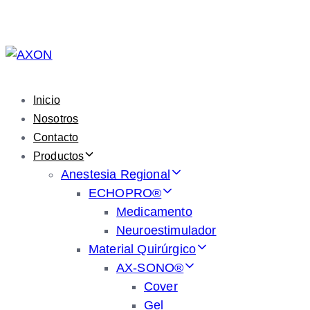
Skip
Skip
links
to
primary
navigation
Skip
Inicio
to
Nosotros
content
Contacto
Productos
Anestesia Regional
ECHOPRO®
Medicamento
Neuroestimulador
Material Quirúrgico
AX-SONO®
Cover
Gel