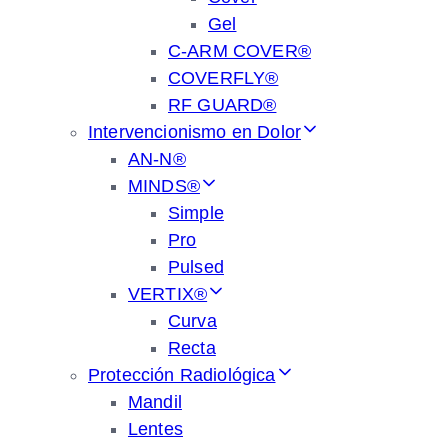
Gel
C-ARM COVER®
COVERFLY®
RF GUARD®
Intervencionismo en Dolor
AN-N®
MINDS®
Simple
Pro
Pulsed
VERTIX®
Curva
Recta
Protección Radiológica
Mandil
Lentes