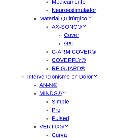
Medicamento
Neuroestimulador
Material Quirúrgico
AX-SONO®
Cover
Gel
C-ARM COVER®
COVERFLY®
RF GUARD®
Intervencionismo en Dolor
AN-N®
MINDS®
Simple
Pro
Pulsed
VERTIX®
Curva