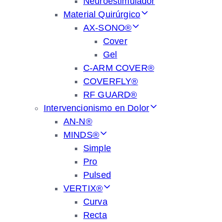
Neuroestimulador
Material Quirúrgico
AX-SONO®
Cover
Gel
C-ARM COVER®
COVERFLY®
RF GUARD®
Intervencionismo en Dolor
AN-N®
MINDS®
Simple
Pro
Pulsed
VERTIX®
Curva
Recta