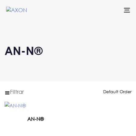
To
na
AN-N®
Filtrar
AN-N®