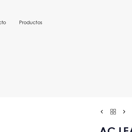
cto
Productos
AC LE