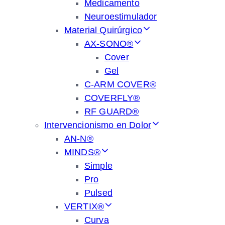
Medicamento
Neuroestimulador
Material Quirúrgico
AX-SONO®
Cover
Gel
C-ARM COVER®
COVERFLY®
RF GUARD®
Intervencionismo en Dolor
AN-N®
MINDS®
Simple
Pro
Pulsed
VERTIX®
Curva