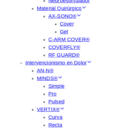
Neuroestimulador
Material Quirúrgico
AX-SONO®
Cover
Gel
C-ARM COVER®
COVERFLY®
RF GUARD®
Intervencionismo en Dolor
AN-N®
MINDS®
Simple
Pro
Pulsed
VERTIX®
Curva
Recta