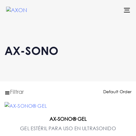
To
na
AX-SONO
Filtrar
AX-SONO® GEL
GEL ESTÉRIL PARA USO EN ULTRASONIDO