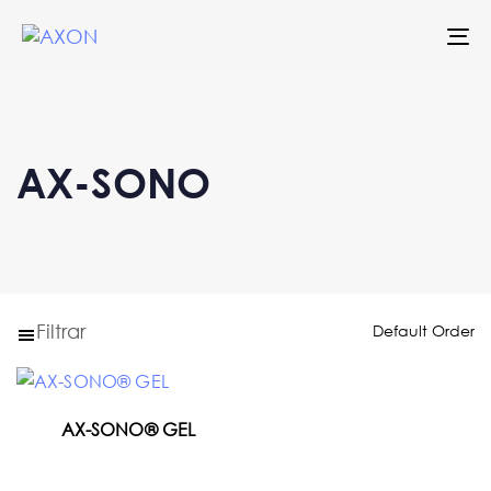
To
na
AX-SONO
Filtrar
AX-SONO® GEL